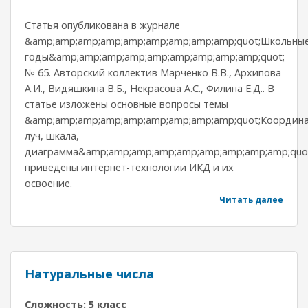
Статья опубликована в журнале
&amp;amp;amp;amp;amp;amp;amp;amp;amp;quot;Школьны
годы&amp;amp;amp;amp;amp;amp;amp;amp;amp;quot;
№ 65. Авторский коллектив Марченко В.В., Архипова
А.И., Видяшкина В.Б., Некрасова А.С., Филина Е.Д.. В
статье изложены основные вопросы темы
&amp;amp;amp;amp;amp;amp;amp;amp;amp;quot;Координ
луч, шкала,
диаграмма&amp;amp;amp;amp;amp;amp;amp;amp;amp;quot
приведены интернет-технологии ИКД и их
освоение.
Читать далее
Натуральные числа
Сложность: 5 класс