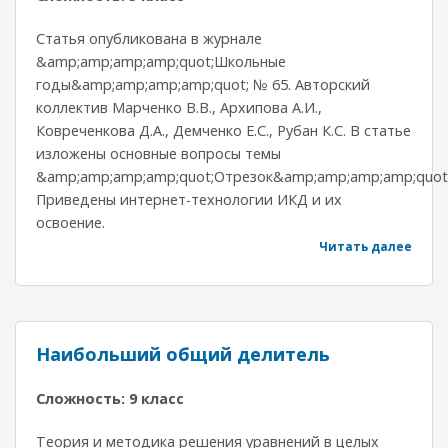
Статья опубликована в журнале
&amp;amp;amp;amp;quot;Школьные
годы&amp;amp;amp;amp;quot; № 65. Авторский
коллектив Марченко В.В., Архипова А.И.,
Ковреченкова Д.А., Демченко Е.С., Рубан К.С. В статье
изложены основные вопросы темы
&amp;amp;amp;amp;quot;Отрезок&amp;amp;amp;amp;quot;
Приведены интернет-технологии ИКД и их
освоение.
Читать далее
Наибольший общий делитель
Сложность: 9 класс
Теория и методика решения уравнений в целых