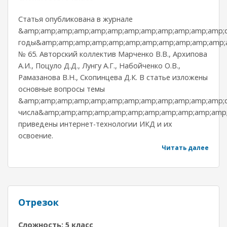
Статья опубликована в журнале
&amp;amp;amp;amp;amp;amp;amp;amp;amp;amp;amp;amp;
годы&amp;amp;amp;amp;amp;amp;amp;amp;amp;amp;amp;a
№ 65. Авторский коллектив Марченко В.В., Архипова
А.И., Поцуло Д.Д., Лунгу А.Г., Набойченко О.В.,
Рамазанова В.Н., Скопинцева Д.К. В статье изложены
основные вопросы темы
&amp;amp;amp;amp;amp;amp;amp;amp;amp;amp;amp;amp;q
числа&amp;amp;amp;amp;amp;amp;amp;amp;amp;amp;amp;
приведены интернет-технологии ИКД и их
освоение.
Читать далее
Отрезок
Сложность: 5 класс