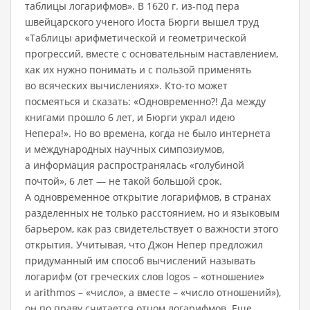
таблицы логарифмов». В 1620 г. из-под пера
швейцарского ученого Иоста Бюрги вышел труд
«Таблицы арифметической и геометрической
прогрессий, вместе с основательным наставлением,
как их нужно понимать и с пользой применять
во всяческих вычислениях». Кто-то может
посмеяться и сказать: «Одновременно?! Да между
книгами прошло 6 лет, и Бюрги украл идею
Непера!». Но во времена, когда не было интернета
и международных научных симпозиумов,
а информация распространялась «голубиной
почтой», 6 лет — не такой большой срок.
А одновременное открытие логарифмов, в странах
разделенных не только расстоянием, но и языковым
барьером, как раз свидетельствует о важности этого
открытия. Учитывая, что Джон Непер предложил
придуманный им способ вычислений называть
логарифм (от греческих слов logos – «отношение»
и arithmos – «число», а вместе – «число отношений»),
он по праву считается отцом логарифмов. Еще