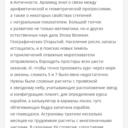
в Античности. Архимед знал о связи между
арифметической и геометрической прогрессиями,
а также о некоторых свойствах степеней
с натуральным показателем. Большой толчок
к развитию не только математики, но и других
естественных наук дала Эпоха Великих
Географических Открытий. Население росло, запасы
истощались, и в поисках новых земель
и приключений отважные мореплаватели
отправлялись бороздить просторы всех шести
океанов. И, чтобы точно проложить курс через моря
и океаны, сложить 5 и 7 было явно недостаточно.
Нужны были сложные расчеты с привязкой
к звездному небу, учитывающие расположение звезд
и конфигурацию планет, для определения курса
корабля, а калькулятор в карманы лосин, туго
обтягивающих бедра капитана корабля,
не помещался. Астрономы тратили несколько
месяцев на трудоемкие расчеты с многозначными
числами. В середине XV столетия, сопоставляя