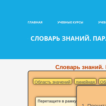
ГЛАВНАЯ
УЧЕБНЫЕ КУРСЫ
УЧЕ
СЛОВАРЬ ЗНАНИЙ. ПАР
Словарь знаний. 
Область значений
линейная
Об
Перетащите в рамку термин
1. Прочит