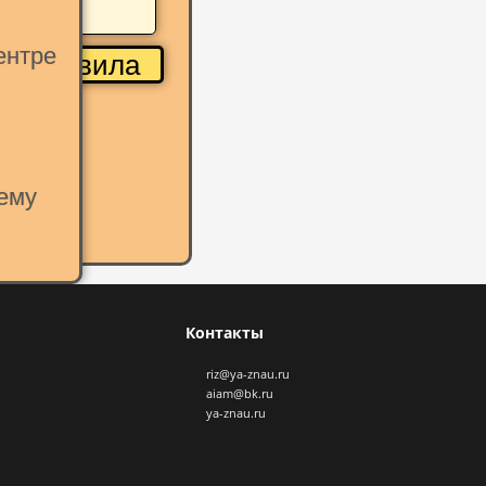
ентре
Правила
ему
Контакты
riz@ya-znau.ru
aiam@bk.ru
ya-znau.ru