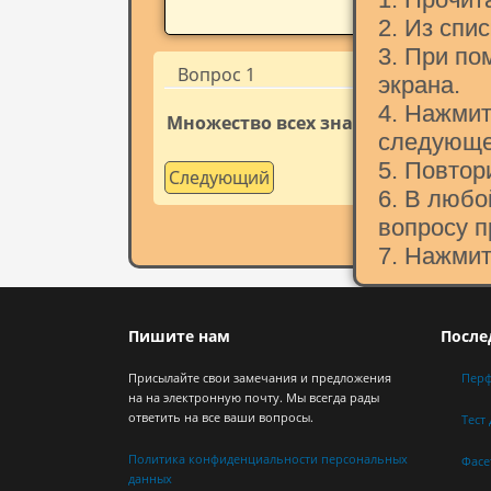
2. Из спи
3. При по
Вопрос 1
экрана.
4. Нажмит
Множество всех значений, котор
следующе
5. Повтор
Следующий
6. В люб
вопросу п
7. Нажмит
Пишите нам
После
Присылайте свои замечания и предложения
Пер
на на электронную почту. Мы всегда рады
ответить на все ваши вопросы.
Тест
Политика конфиденциальности персональных
Фасе
данных