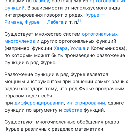
словами по
базису
, состоящему из
ортогональных
функций
. В зависимости от используемого вида
интегрирования говорят о рядах
Фурье —
[
1
]
Римана
,
Фурье — Лебега
и т. п.
Существует множество систем
ортогональных
многочленов
и других ортогональных функций
(например, функции
Хаара
,
Уолша
и Котельникова),
по которым может быть произведено разложение
функции в ряд Фурье.
Разложение функции в ряд Фурье является
мощным инструментом при решении самых разных
задач благодаря тому, что ряд Фурье прозрачным
образом ведёт себя
при
дифференцировании
,
интегрировании
, сдвиге
функции по аргументу и
свёртке
функций.
Существуют многочисленные обобщения рядов
Фурье в различных разделах математики.