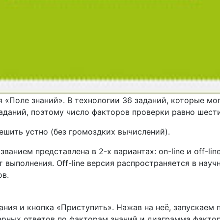
я «Поле знаний». В технологии 36 заданий, которые м
аданий, поэтому число факторов проверки равно шести
ешить устно (без громоздких вычислений).
анием представлена в 2-х вариантах: on-line и off-lin
ат выполнения. Off-line версия распространяется в на
ов.
ания и кнопка «Приступить». Нажав на неё, запускаем 
верных ответов по факторам знаний и диаграмма факто