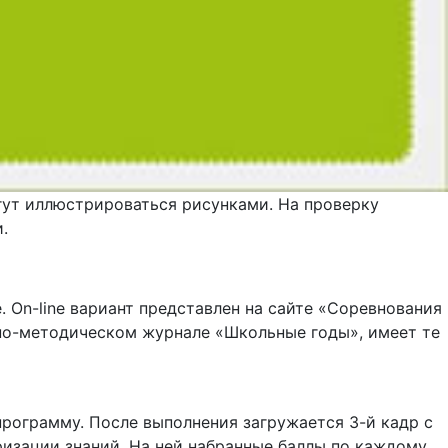
огут иллюстрироваться рисунками. На проверку
.
e. On-line вариант представлен на сайте «Соревнования
учно-методическом журнале «Школьные годы», имеет те
программу. После выполнения загружается 3-й кадр с
ризации знаний. На ней набранные баллы по каждому