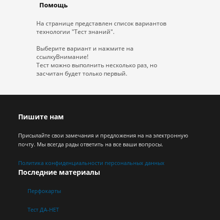
Помощь
На странице представлен список вариантов
технологии "Тест знаний".
Выберите вариант и нажмите на
ссылку
Внимание!
Тест можно выполнить несколько раз, но
засчитан будет
только первый.
Пишите нам
Присылайте свои замечания и предложения на на электронную
почту. Мы всегда рады ответить на все ваши вопросы.
Политика конфиденциальности персональных данных
Последние материалы
Перфокарты
Тест ДА-НЕТ