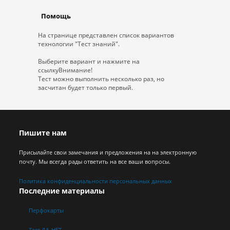
Помощь
На странице представлен список вариантов
технологии "Тест знаний".
Выберите вариант и нажмите на
ссылку
Внимание!
Тест можно выполнить несколько раз, но
засчитан будет
только первый.
Пишите нам
Присылайте свои замечания и предложения на на электронную
почту. Мы всегда рады ответить на все ваши вопросы.
Политика конфиденциальности персональных данных
Последние материалы
Перфокарты
Тест ДА-НЕТ