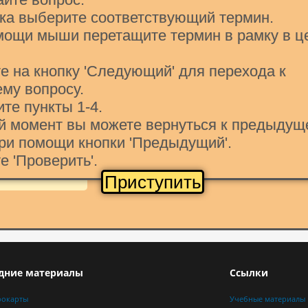
ска выберите соответствующий термин.
мощи мыши перетащите термин в рамку в ц
е на кнопку 'Следующий' для перехода к
му вопросу.
Проверить
ите пункты 1-4.
ой момент вы можете вернуться к предыдущ
при движении.
ри помощи кнопки 'Предыдущий'.
е 'Проверить'.
Приступить
дние материалы
Ссылки
фокарты
Учебные материалы