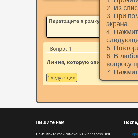
2. Из спи
3. При по
Перетащите в рамку термин
экрана.
4. Нажмит
следующе
5. Повтор
Вопрос 1
6. В люб
Линия, которую описывает тело 
вопросу п
7. Нажмит
Следующий
Пишите нам
После
Присылайте свои замечания и предложения
Пер