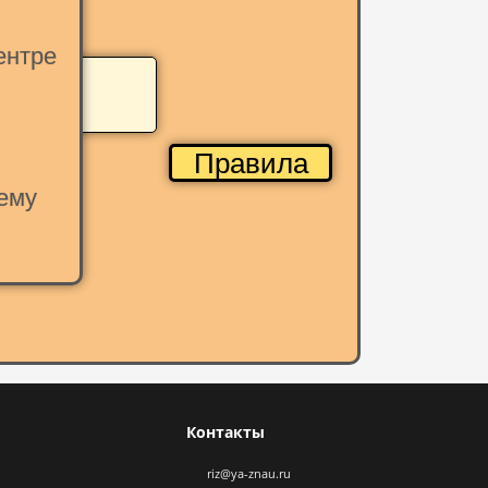
ентре
Правила
ему
Контакты
riz@ya-znau.ru