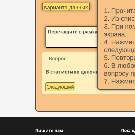
варианта данных
1. Прочит
2. Из спи
3. При по
Перетащите в рамку термин
экрана.
4. Нажмит
следующе
5. Повтор
Вопрос 1
6. В люб
В статистике цепочку данных, ко
вопросу п
7. Нажмит
Следующий
Пишите нам
После