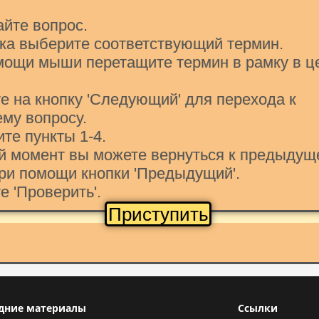
айте вопрос.
ска выберите соответствующий термин.
мощи мыши перетащите термин в рамку в ц
е на кнопку 'Следующий' для перехода к
му вопросу.
ите пункты 1-4.
ой момент вы можете вернуться к предыдущ
торая может встретиться среди измерений, называю
ри помощи кнопки 'Предыдущий'.
е 'Проверить'.
Приступить
дние материалы
Ссылки