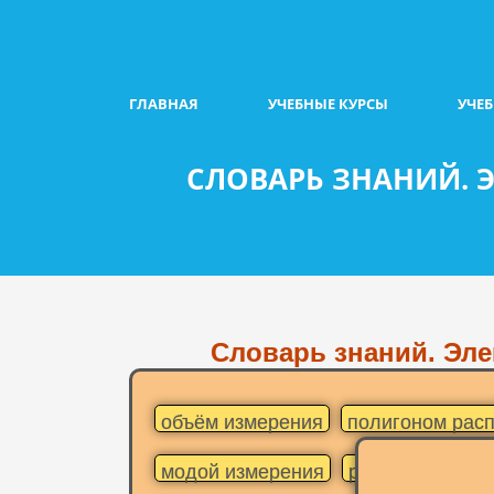
ГЛАВНАЯ
УЧЕБНЫЕ КУРСЫ
УЧЕ
СЛОВАРЬ ЗНАНИЙ. 
Словарь знаний. Эле
объём измерения
полигоном рас
модой измерения
ряд данных из