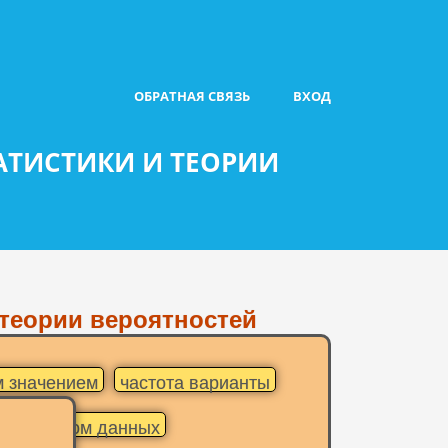
ОБРАТНАЯ СВЯЗЬ
ВХОД
АТИСТИКИ И ТЕОРИИ
 теории вероятностей
м значением
частота варианты
щим рядом данных