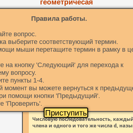
геометричесая
прогрессии
Правила работы.
1,3,9,21,81, ...
S_n=(2a_1+d(n+1))/2*n
айте вопрос.
ска выберите соответствующий термин.
разностью арифметической прогрессии
мощи мыши перетащите термин в рамку в ц
Каждый член арифметической прогресс
е на кнопку 'Следующий' для перехода к
му вопросу.
ите пункты 1-4.
Перетащите в рамку термин
ой момент вы можете вернуться к предыдущ
ри помощи кнопки 'Предыдущий'.
е 'Проверить'.
Вопрос 1
Приступить
Числовую последовательность, каждый
члена и одного и того же числа d, наз