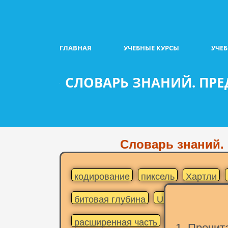
ГЛАВНАЯ
УЧЕБНЫЕ КУРСЫ
УЧЕ
СЛОВАРЬ ЗНАНИЙ. ПР
Словарь знаний.
кодирование
пиксель
Хартли
битовая глубина
UNICODE
рас
расширенная часть
битовая глуби
1. Прочит