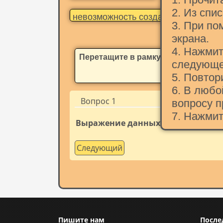
2. Из спи
невозможность создания и редакт
3. При по
экрана.
4. Нажмит
Перетащите в рамку термин
следующе
5. Повтор
6. В люб
Вопрос 1
вопросу п
7. Нажмит
Выражение данных одного типа чер
Следующий
Пишите нам
После