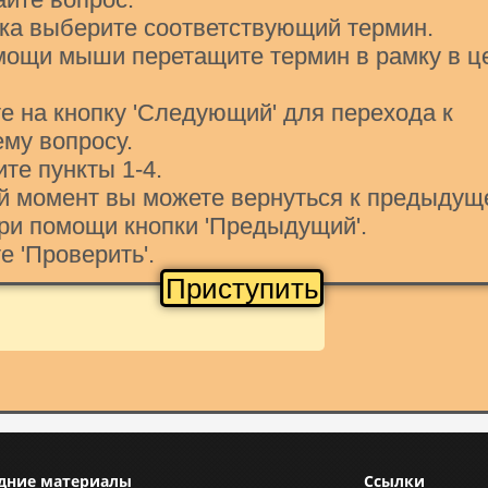
ска выберите соответствующий термин.
ирования художественных изображений
High Color
мощи мыши перетащите термин в рамку в ц
е на кнопку 'Следующий' для перехода к
му вопросу.
ите пункты 1-4.
ой момент вы можете вернуться к предыдущ
Проверить
ри помощи кнопки 'Предыдущий'.
е 'Проверить'.
ез данные другого типа – это ….
Приступить
дние материалы
Ссылки