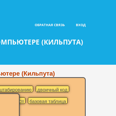
ОБРАТНАЯ СВЯЗЬ
ВХОД
МПЬЮТЕРЕ (КИЛЬПУТА)
ютере (Кильпута)
сштабированию
двоичный код
ять
ASCII
базовая таблица