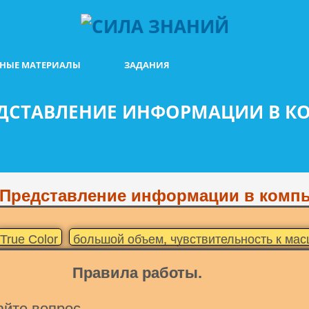
БНЫЕ МАТЕРИАЛЫ
ЗАДАНИЯ
ЕДСТАВЛЕНИЕ ИНФОРМАЦИИ В КО
 Представление информации в компь
True Color
большой объем, чувствительность к ма
тровая
RGB
BMP, GIF, JPG, PNG
векторная
п
Правила работы.
на, количество точек
айте вопрос.