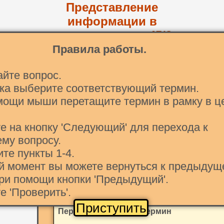
Представление
информации в
компьютере гр. 45/2
Аманова
Правила работы.
айте вопрос.
High color
True color
Хартли
битова
ска выберите соответствующий термин.
мощи мыши перетащите термин в рамку в ц
невозможность создания и редактирова
е на кнопку 'Следующий' для перехода к
расширенная часть
базовая таблица
му вопросу.
пять
векторная
битовая глубина
б
ите пункты 1-4.
ой момент вы можете вернуться к предыдущ
BMP, GIF,JPG, PNG
ри помощи кнопки 'Предыдущий'.
е 'Проверить'.
Приступить
Перетащите в рамку термин