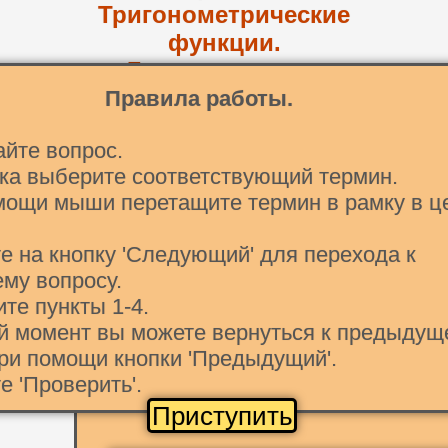
Тригонометрические
функции.
Геометрическое
приложение
Правила работы.
айте вопрос.
Косеканс угла α представляет собой от
ска выберите соответствующий термин.
мощи мыши перетащите термин в рамку в ц
6. Тангенсом угла α называется отношени
е на кнопку 'Следующий' для перехода к
8. Секанс угла α − это отношение радиуса
му вопросу.
Котангенсом угла α называется прилежа
ите пункты 1-4.
ой момент вы можете вернуться к предыдущ
Синусом угла α называется отношение п
ри помощи кнопки 'Предыдущий'.
е 'Проверить'.
Косинусом угла α называется отношение
Приступить