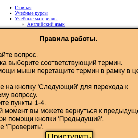
Главная
Учебные курсы
Учебные материалы
Английский язык
Информатика
Информационные технологии
Правила работы.
Русский язык
Математика
Литература
айте вопрос.
История
ска выберите соответствующий термин.
Немецкий язык
Педагогика
мощи мыши перетащите термин в рамку в ц
Экономика
Физика
Астрономия
е на кнопку 'Следующий' для перехода к
Физкультура
му вопросу.
Кубановедение
ите пункты 1-4.
Спортивный туризм
Учебные игры
ой момент вы можете вернуться к предыдущ
Задания
ри помощи кнопки 'Предыдущий'.
Тест знаний
Фасетный тест
е 'Проверить'.
Поле знаний
Приступить
Матрица знаний