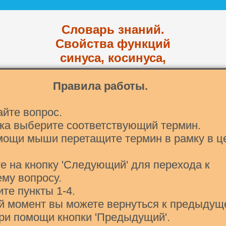
Словарь знаний.
Свойства функций
синуса, косинуса,
тангенса и котангенса и
их графики
Правила работы.
айте вопрос.
косинус
Тождество
косинусоида
р
ска выберите соответствующий термин.
мощи мыши перетащите термин в рамку в ц
Перетащите в рамку термин
е на кнопку 'Следующий' для перехода к
му вопросу.
ите пункты 1-4.
ой момент вы можете вернуться к предыдущ
Вопрос 1
ри помощи кнопки 'Предыдущий'.
Раздел математики, изучающий триг