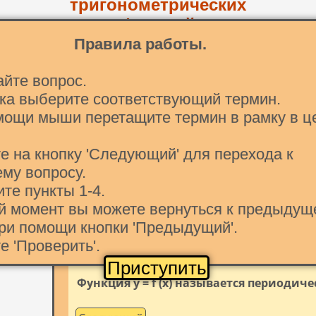
тригонометрических
функций
Правила работы.
отрицательный
cos x
отрицательный
айте вопрос.
ска выберите соответствующий термин.
T ≠ 0, если для любого x из области опред
мощи мыши перетащите термин в рамку в ц
положительный
е на кнопку 'Следующий' для перехода к
му вопросу.
ите пункты 1-4.
Перетащите в рамку термин
ой момент вы можете вернуться к предыдущ
ри помощи кнопки 'Предыдущий'.
е 'Проверить'.
Вопрос 1
Приступить
Функция y = f (x) называется периодиче