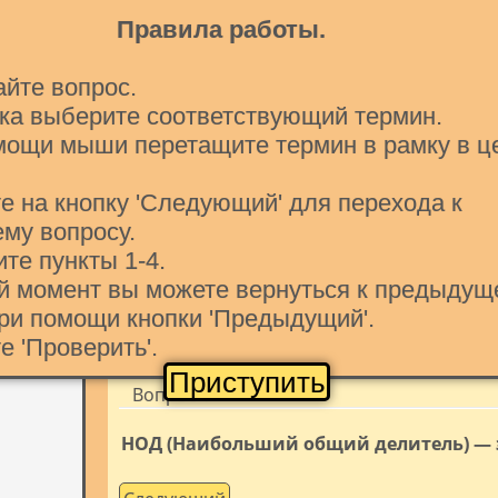
наибольшее число, на которое оба числа
Правила работы.
число b, на которое a делится без остатк
айте вопрос.
Евклида.
свойство делимости произв
ска выберите соответствующий термин.
мощи мыши перетащите термин в рамку в ц
наименьшее натуральное число, которое
е на кнопку 'Следующий' для перехода к
xy
свойство делимости разности
кра
му вопросу.
ите пункты 1-4.
ой момент вы можете вернуться к предыдущ
Перетащите в рамку термин
ри помощи кнопки 'Предыдущий'.
е 'Проверить'.
Приступить
Вопрос 1
НОД (Наибольший общий делитель) — 