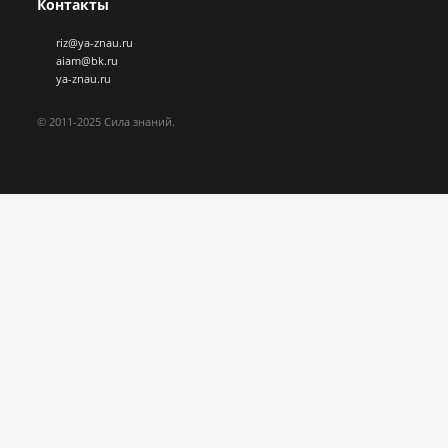
Контакты
riz@ya-znau.ru
aiam@bk.ru
ya-znau.ru
© 2011-2025 Сила знаний.