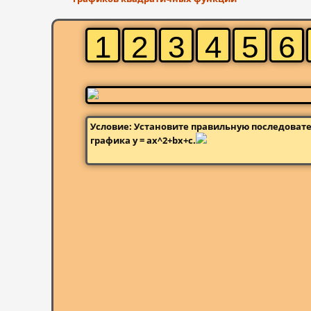
1
2
3
4
5
6
Условие: Установите правильную последовате
графика y = ax^2+bx+c.