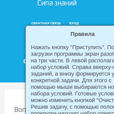
ОБРАТНАЯ СВЯЗЬ
ВХОД
Правила
Нажать кнопку "Приступить". П
ФАСЕТНЫЙ ТЕСТ
загрузки программы экран разо
ОНЛАЙН. ФУНКЦИЯ
на три части. В левой располаг
набор условий. Справа вверху-
Y=COSX И У=SINX
заданий, а внизу формируется 
конкретной задачи. Для этого с
помощью мыши выбираются но
набора условий. Готовые услов
можно изменить кнопкой "Очист
Решив задачу, с помощью поло
Вопросы
прокрутки находят набор ответо