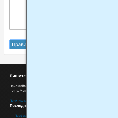
Очистить поле задачи
Правила
Показать результат
Пишите нам
Присылайте свои замечания и предложения на на электронную
почту. Мы всегда рады ответить на все ваши вопросы.
Политика конфиденциальности персональных данных
Последние материалы
Перфокарты