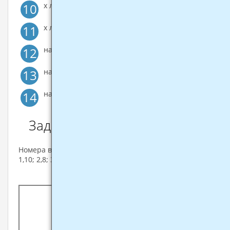
10
х лежит в 3 и 4 четвертях
11
х лежит в 1 и 4 четвертях
12
на первом положительном кругу х=п и х=2п
13
на первом положительно кругу х=п/2
14
на первом положительном кругу х=0 или х=2п
Задачи
Номера в списке:
1,10; 2,8; 3,10; 4,9; 5,14; 5,12; 6,13; 7,14; 7,13; 6,14;