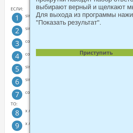
выбирают верный и щелкают 
ЕСЛИ:
Для выхода из программы наж
1
sin x < 0
"Показать результат".
2
sin x >0
3
cos x >0
Приступить
4
cos x <0
5
sin x =0
6
sin x = 1
7
cos x =1
ТО:
8
х лежит в 1 и 2 четвертях
9
х лежит во 2 и 3 четвертях