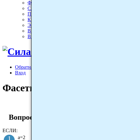
Формула знаний
Словарь знаний
Пробелы в знаниях
Кроссворд знаний
Эстафета знаний
В поисках знаний
Выручи царевну. Математический тренажер. 1 клас
Обратная связь
Вход
Фасетный тест онлайн. Лога
Вопросы
ЕСЛИ:
1
а=2