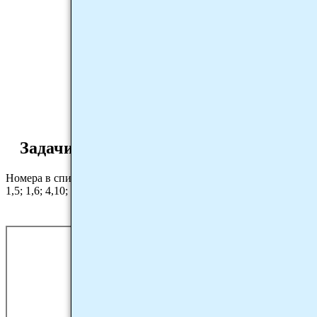
Задачи
Номера в списке:
1,5; 1,6; 4,10; 2,7; 3,8; 3,9;