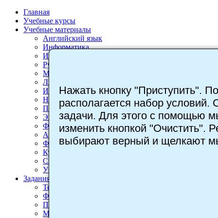
Главная
Учебные курсы
Учебные материалы
Английский язык
Информатика
Информационные технологии
Русский язык
Математика
Литература
Нажать кнопку "Приступить". По
История
Немецкий язык
располагается набор условий. 
Педагогика
задачи. Для этого с помощью 
Экономика
Физика
изменить кнопкой "Очистить". 
Астрономия
выбирают верный и щелкают мы
Физкультура
Кубановедение
Спортивный туризм
Учебные игры
Задания
Тест знаний
Фасетный тест
Поле знаний
Матрица знаний