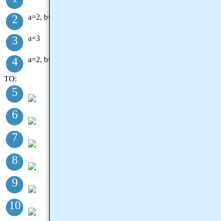
2
а=2, b=3
3
a=3
4
a=2, b=8
ТО:
5
6
7
8
9
10