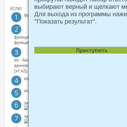
выбирают верный и щелкают 
ЕСЛИ:
Для выхода из программы наж
1
функция f(x) непрерывна,
"Показать результат".
2
функция f(x) непрерывна на отрезке [a; b], и данная
функция ограничивает контур фигуры,
Приступить
3
dx - бесконечно малая величина из множества P и
данное множество определенно на промежутке
[x1;x2],
4
известен закон изменения ускорения a(t),
5
известен закон изменения скорости v(t),
6
закон ускорения задан уравнением
7
закон изменения скорости задан уравнением