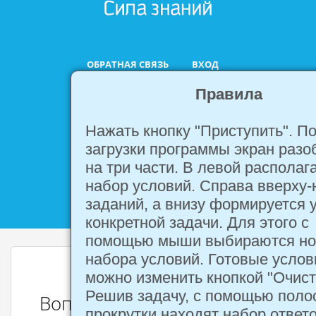
ОБРАТНАЯ СВЯЗЬ
ВХОД
Правила
Нажать кнопку "Приступить". П
ФАСЕТНЫЙ ТЕСТ
загрузки программы экран разо
ОНЛАЙН.
на три части. В левой располаг
набор условий. Справа вверху-
ИНТЕГРАЛЫ
заданий, а внизу формируется 
конкретной задачи. Для этого с
помощью мыши выбираются но
набора условий. Готовые услов
можно изменить кнопкой "Очист
Решив задачу, с помощью поло
Вопросы
прокрутки находят набор ответо