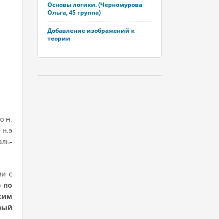
Основы логики. (Черномурова
Ольга, 45 группа)
Добавление изображений к
теории
о н.
 н.э
аль-
ми с
о по
ким
рый