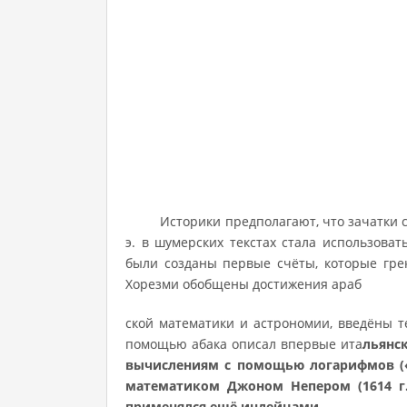
Историки предполагают, что зачатки счёта
э. в шумерских текстах стала использоват
были созданы первые счёты, которые гр
Хорезми обобщены достижения араб
ской математики и астрономии, введёны
помощью абака описал впервые ита
льянск
вычислениям с помощью логарифмов (
математиком Джоном Непером (1614 г.
применялся ещё индейцами.