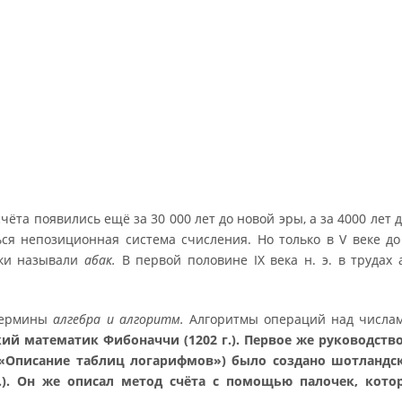
 появились ещё за 30 000 лет до новой эры, а за 4000 лет д
ься непозиционная система счисления. Но только в V веке до
еки называли
абак.
В первой половине IX века н. э. в трудах 
 термины
алгебра и алгоритм.
Алгоритмы операций над числа
ий математик Фибоначчи (1202 г.). Первое же руководств
«Описание таблиц логарифмов») было создано шотландс
). Он же описал метод счёта с помощью палочек, кото