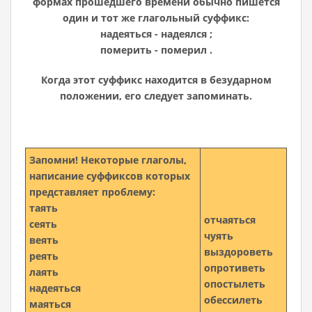
формах прошедшего времени обычно пишется
один и тот же глагольный суффикс:
надеяться - надеялся ;
померить - померил .
Когда этот суффикс находится в безударном
положении, его следует запоминать.
Запомни!
Некоторые глаголы,
написание суффиксов которых
представляет проблему:
таять
отчаяться
сеять
чуять
веять
выздороветь
реять
опротиветь
лаять
опостылеть
надеяться
обессилеть
маяться