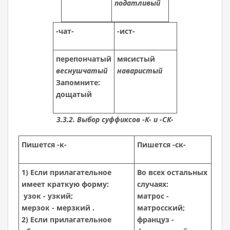
податливый
-чат-
-ист-
перепончатый
мясистый
веснушчатый
наваристый
Запомните:
дощатый
3.3.2. Выбор суффиксов -К- и -СК-
Пишется -к-
Пишется -ск-
1) Если прилагательное
Во всех остальных
имеет краткую форму:
случаях:
узок - узкий;
матрос -
мерзок - мерзкий .
матросский;
2) Если прилагательное
француз -