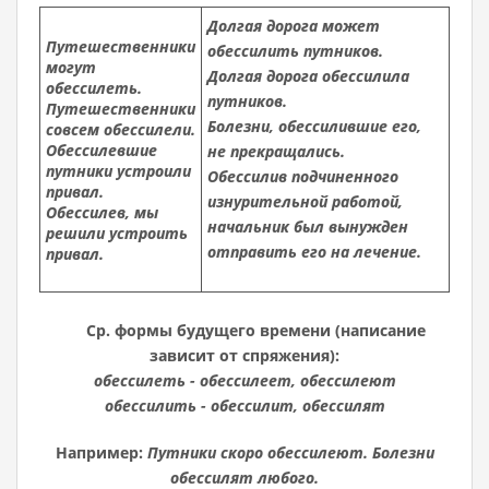
Долгая дорога может
Путешественники
обессилить путников.
могут
Долгая дорога обессилила
обессилеть.
путников.
Путешественники
Болезни, обессилившие его,
совсем обессилели.
Обессилевшие
не прекращались.
путники устроили
Обессилив подчиненного
привал.
изнурительной работой,
Обессилев, мы
начальник был вынужден
решили устроить
отправить его на лечение.
привал.
Ср. формы будущего времени (написание
зависит от спряжения):
обессилеть - обессилеет, обессилеют
обессилить - обессилит, обессилят
Например:
Путники скоро обессилеют. Болезни
обессилят любого.