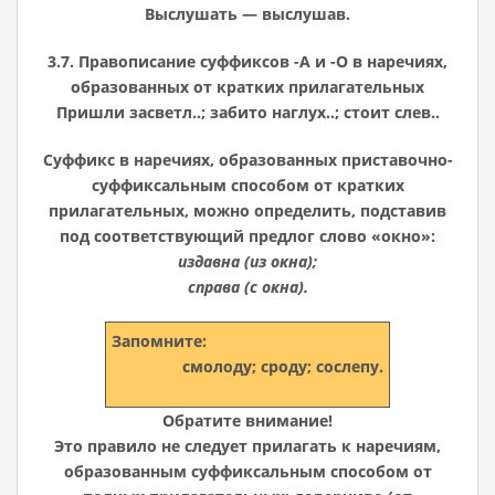
Выслушать — выслушав.
3.7. Правописание суффиксов -А и -О в наречиях,
образованных от кратких прилагательных
Пришли засветл..; забито наглух..; стоит слев..
Суффикс в наречиях, образованных приставочно-
суффиксальным способом от кратких
прилагательных, можно определить, подставив
под соответствующий предлог слово «окно»:
издавна (из окна);
справа (с окна).
Запомните:
смолоду; сроду; сослепу.
Обратите внимание!
Это правило не следует прилагать к наречиям,
образованным суффиксальным способом от