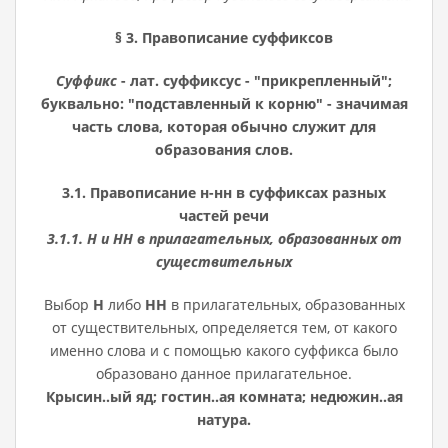
§ 3. Правописание суффиксов
Суффикс
- лат. суффиксус - "прикрепленный";
буквально: "подставленный к корню" - значимая
часть слова, которая обычно служит для
образования слов.
3.1. Правописание н-нн в суффиксах разных
частей речи
3.1.1. Н и НН в прилагательных, образованных от
существительных
Выбор
Н
либо
НН
в прилагательных, образованных
от существительных, определяется тем, от какого
именно слова и с помощью какого суффикса было
образовано данное прилагательное.
Крысин..ый яд; гостин..ая комната; недюжин..ая
натура.