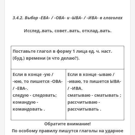
3.4.2. Выбор -ЕВА- / -ОВА- и -ЫВА- / -ИВА- в глаголах
Исслед..вать, совет..вать, отклад..вать.
Поставьте глагол в форму 1 лица ед. ч. наст.
(буд.) времени (я что делаю?).
Если в конце -ую /
Если в конце -ываю /
-юю, то пишется -ОВА-
-иваю, то пишется ЫВА-
/ -ЕВА-.
/ -ИВА.
следую - следовать;
сматываю - сматывать ;
командую -
рассчитываю -
командовать .
рассчитывать .
Обратите внимание!
По особому правилу пишутся глаголы на ударное