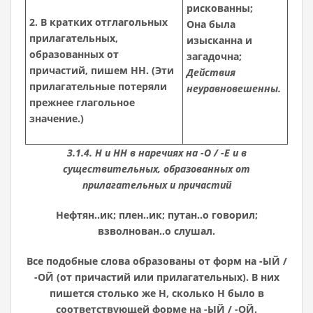
рискованны;
2. В кратких отглагольных
Она была
прилагательных,
изысканна и
образованных от
загадочна;
причастий, пишем НН. (Эти
Действия
прилагательные потеряли
неуравновешенны.
прежнее глагольное
значение.)
3.1.4. Н и НН в наречиях на -О / -Е и в
существительных, образованных от
прилагательных и причастий
Нефтян..ик; плен..ик; путан..о говорил;
взволнован..о слушал.
Все подобные слова образованы от форм на -ЫЙ /
-ОЙ (от причастий или прилагательных). В них
пишется столько же Н, сколько Н было в
соответствующей форме на -ЫЙ / -ОЙ.