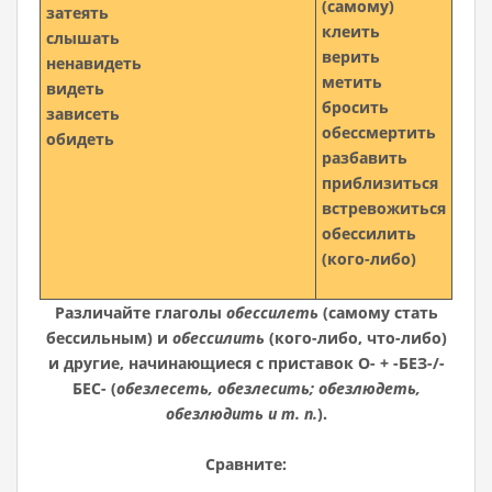
(самому)
затеять
клеить
слышать
верить
ненавидеть
метить
видеть
бросить
зависеть
обессмертить
обидеть
разбавить
приблизиться
встревожиться
обессилить
(кого-либо)
Различайте глаголы
обессилеть
(самому стать
бессильным) и
обессилить
(кого-либо, что-либо)
и другие, начинающиеся с приставок О- + -БЕЗ-/-
БЕС- (
обезлесеть, обезлесить; обезлюдеть,
обезлюдить и т. п.
).
Сравните: