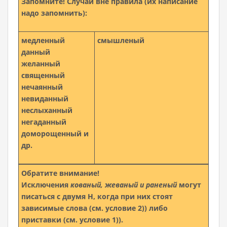
Запомните!
Случаи вне правила (их написание
надо запомнить):
медленный
смышленый
данный
желанный
священный
нечаянный
невиданный
неслыханный
негаданный
доморощенный и
др.
Обратите внимание!
Исключения
кованый, жеваный и раненый
могут
писаться с двумя Н, когда при них стоят
зависимые слова (см. условие 2)) либо
приставки (см. условие 1)).