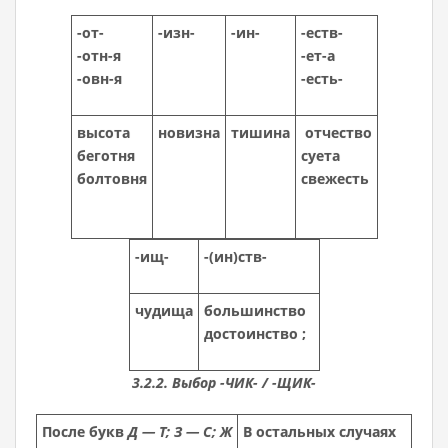
-от-
-изн-
-ин-
-еств-
-отн-я
-ет-а
-овн-я
-есть-
высота
новизна
тишина
отчество
беготня
суета
болтовня
свежесть
-ищ-
-(ин)ств-
чудища
большинство
достоинство ;
3.2.2. Выбор -ЧИК- / -ЩИК-
После букв
Д — Т; З — С; Ж
В остальных случаях