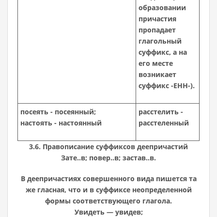
образовании
причастия
пропадает
глагольный
суффикс, а на
его месте
возникает
суффикс -ЕНН-).
посеять - посеянный;
расстелить -
настоять - настоянный
расстеленный
3.6. Правописание суффиксов деепричастий
Зате..в; повер..в; застав..в.
В деепричастиях совершенного вида пишется та
же гласная, что и в суффиксе неопределенной
формы соответствующего глагола.
Увидеть — увидев;