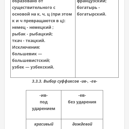
образовано от
французский;
существительного с
богатырь -
основой на к, ч, ц (при этом
богатырский.
к и ч превращаются в ц):
немец - немецкий ;
рыбак - рыбацкий;
ткач - ткацкий.
Исключения:
большевик —
большевистский;
узбек — узбекский.
3.3.3. Выбор суффиксов -ив-, -ев-
-ив-
-ев-
под
без ударения
ударением
красивый
дождевой