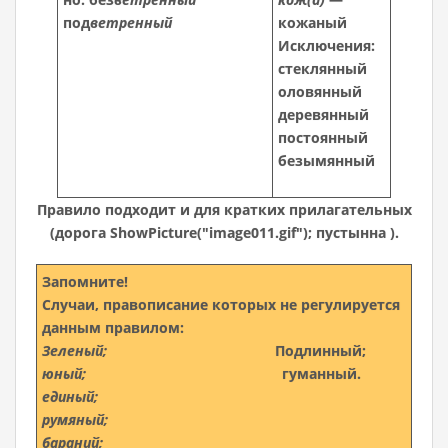
под
ветренный
кожаный
Исключения:
стеклянный
оловянный
деревянный
постоянный
безымянный
Правило подходит и для кратких прилагательных
(дорога ShowPicture("image011.gif"); пустынна ).
Запомните!
Случаи, правописание которых не регулируется
данным правилом:
Зеленый;
Подлинный;
юный;
гуманный.
единый;
румяный;
бараний;