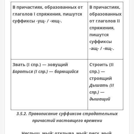
В причастиях, образованных от
В причастиях,
глаголов I спряжения, пишутся
образованных
суффиксы -ущ- / -ющ-.
от глаголов II
спряжения,
пишутся
суффиксы
-ащ- / -ящ-.
Звать (I спр.) — зовущий
Строить (II
Бороться
(I спр.)
—
борющийся
спр.) —
строящий
Дышать (II
спр.)
—
дышащий
3.5.2. Правописание суффиксов страдательных
причастий настоящего времени
Неслыш..мый; открыва..мый; рису..мый.