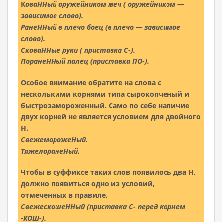
К
оваННый оружейником меч ( оружейником —
зависимое слово).
РанеННый в плечо боец (в плечо — зависимое
слово).
СковаННые руки ( приставка С-).
ПоранеННый палец (приставка ПО-).
Особое внимание обратите на слова с
несколькими корнями типа сырокопченый и
быстрозамороженный. Само по себе наличие
двух корней не является условием для двойного
Н.
СвежеморожеНый.
ТяжелоранеНый.
Чтобы в суффиксе таких слов появилось два Н,
должно появиться одно из условий,
отмеченных в правиле.
СвежескошеННый (приставка С- перед корнем
-КОШ-).