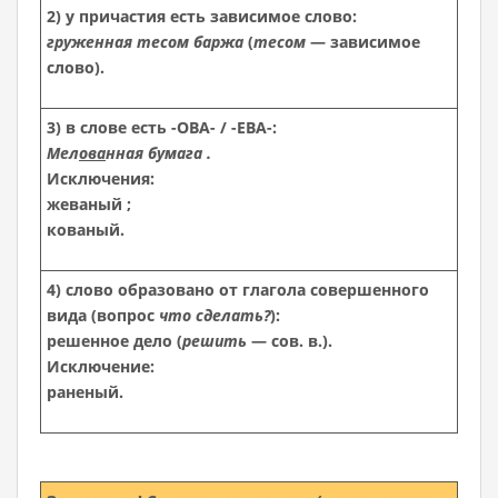
2) у причастия есть зависимое слово:
груженная тесом баржа
(
тесом
— зависимое
слово).
3) в слове есть -ОВА- / -ЕВА-:
Мел
ова
нная бумага .
Исключения:
жеваный ;
кованый.
4) слово образовано от глагола совершенного
вида (вопрос
что сделать?
):
решенное дело (
решить
— сов. в.).
Исключение:
раненый.