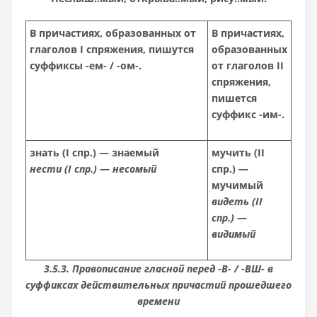
В причастиях, образованных от
В причастиях,
глаголов I спряжения, пишутся
образованных
суффиксы -ем- / -ом-.
от глаголов II
спряжения,
пишется
суффикс -им-.
знать (I спр.) — знаемый
мучить (II
нести
(I спр.)
—
несомый
спр.) —
мучимый
видеть (II
спр.)
—
видимый
3.5.3. Правописание гласной перед -В- / -ВШ- в
суффиксах действительных причастий прошедшего
времени