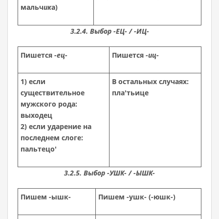
мальч
ик
а)
3.2.4. Выбор -ЕЦ- / -ИЦ-
Пишется
-ец-
Пишется
-иц-
1) если
В остальных случаях:
существительное
пла
'
тьице
мужского рода:
выходец
2) если ударение на
последнем слоге:
пальтецо
'
3.2.5. Выбор -УШК- / -ЫШК-
Пишем -ышк-
Пишем -ушк- (-юшк-)