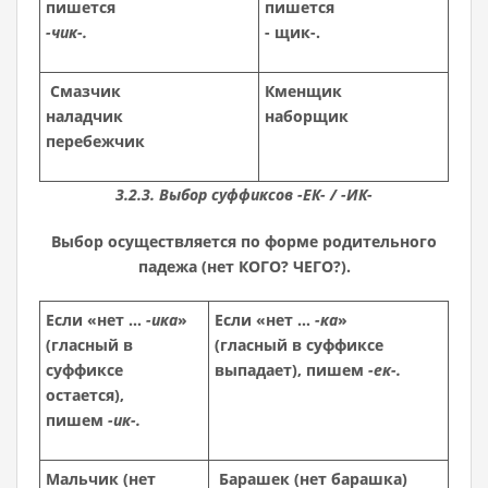
пишется
пишется
-чик-.
- щик-.
Смазчик
Кменщик
наладчик
наборщик
перебежчик
3.2.3. Выбор суффиксов -ЕК- / -ИК-
Выбор осуществляется по форме родительного
падежа (нет КОГО? ЧЕГО?).
Если «нет …
-ика
»
Если «нет …
-ка
»
(гласный в
(гласный в суффиксе
суффиксе
выпадает), пишем
-ек-.
остается),
пишем
-ик-.
Мальчик (нет
Барашек (нет барашка)