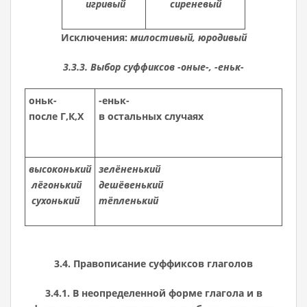
игривый
сиреневый
Исключения:
милостивый, юродивый
3.3.3. Выбор суффиксов -оные-, -еньк-
оньк-
-еньк-
после Г,К,Х
в остальных случаях
высоконький
зелёненький
лёгонький
дешёвенький
сухонький
тёпленький
3.4. Правописание суффиксов глаголов
3.4.1. В неопределенной форме глагола и в