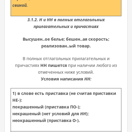
свиной.
3.1.2. Н и НН в полных отглагольных
прилагательных и причастиях
Высушен..ое белье; бешен..ая скорость;
реализован..ый товар.
В полных отглагольных прилагательных и
причастиях
НН пишется
при наличии любого из
отмеченных ниже условий.
Условия написания
НН:
1) в слове есть приставка (не считая приставки
НЕ-):
покрашенный (приставка ПО-);
некрашеный (нет условий для
НН
);
неокрашенный (приставка О-).