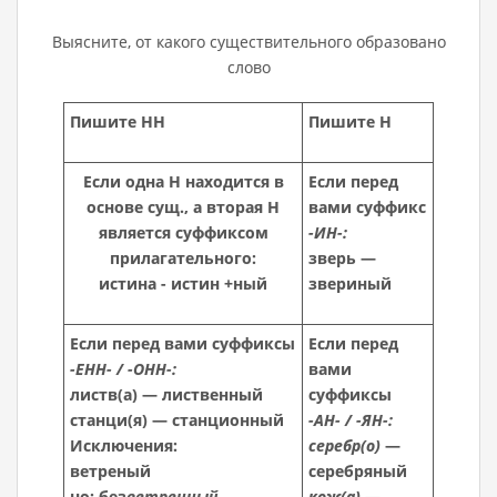
Выясните, от какого существительного образовано
слово
Пишите НН
Пишите Н
Если одна Н находится в
Если перед
основе сущ., а вторая Н
вами суффикс
является суффиксом
-ИН-:
прилагательного:
зверь —
истина - истин +ный
звериный
Если перед вами суффиксы
Если перед
-ЕНН- / -ОНН-:
вами
листв(а) — лиственный
суффиксы
станци(я) — станционный
-АН- / -ЯН-:
Исключения:
серебр(о)
—
ветреный
серебряный
но: без
ветренный
кож(а)
—