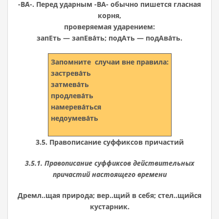
-ВА́-. Перед ударным -ВА- обычно пишется гласная
корня,
проверяемая ударением:
запЕть — запЕва́ть; подАть — подАва́ть.
Запомните
случаи вне правила:
застрева́ть
затмева́ть
продлева́ть
намерева́ться
недоумева́ть
3.5. Правописание суффиксов причастий
3.5.1. Правописание суффиксов действительных
причастий настоящего времени
Дремл..щая природа; вер..щий в себя; стел..щийся
кустарник.