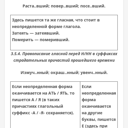
Раста..вший; повер..вший; посе..вший.
Здесь пишется та же гласная, что стоит в
неопределенной форме глагола.
Затеять — затеявший.
Померить — померивший.
3.5.4. Правописание гласной перед Н/НН в суффиксах
страдательных причастий прошедшего времени
Измуч..нный; окраш..нный; увенч..нный.
Если неопределенная форма
Если
оканчивается на АТЬ / ЯТЬ, то
неопределенная
пишется А / Я (в таких
форма
причастиях глагольный
оканчивается
суффикс -А / -Я- сохраняется).
на другие
буквы, пишется
Е (здесь при