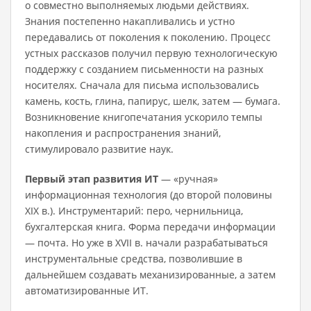
о совместно выполняемых людьми действиях.
Знания постепенно накапливались и устно
передавались от поколения к поколению. Процесс
устных рассказов получил первую технологическую
поддержку с созданием письменности на разных
носителях. Сначала для письма использова­лись
камень, кость, глина, папирус, шелк, затем — бумага.
Возникно­вение книгопечатания ускорило темпы
накопления и распространения знаний,
стимулировало развитие наук.
Первый этап
развития ИТ
— «ручная»
информационная техноло­гия (до второй половины
XIX в.). Инструментарий: перо, чернильни­ца,
бухгалтерская книга. Форма передачи информации
— почта. Но уже в XVII в. начали разрабатываться
инструментальные сред­ства, позволившие в
дальнейшем создавать механизированные, а за­тем
автоматизированные ИТ.