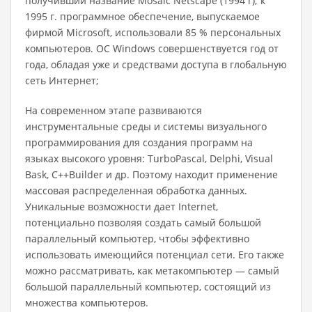
получивший название Mosaic Netscape (1994 г); к
1995 г. программное обеспечение, выпускаемое
фирмой Microsoft, использовали 85 % персональных
компьютеров. ОС Windows совершенствуется год от
года, обладая уже и средствами дос­тупа в глобальную
сеть Интернет;
На современном этапе развиваются
инструментальные среды и системы визуального
программирования для создания программ на
языках высокого уровня: TurboPascal, Delphi, Visual
Bask, С++Builder и др. Поэтому находит применение
массовая распределенная обра­ботка данных.
Уникальные возможности дает Internet,
потенциально позволяя создать самый большой
параллельный компьютер, чтобы эффективно
использовать имеющийся потенциал сети. Его также
можно рассматривать, как метакомпьютер — са­мый
большой параллельный компьютер, состоящий из
множества компьютеров.