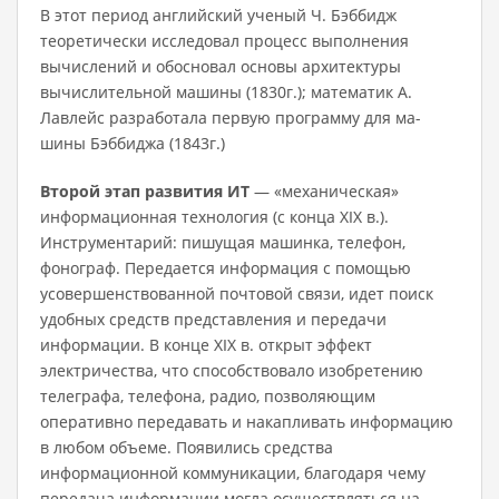
В этот период английский ученый Ч. Бэббидж
теоретически иссле­довал процесс выполнения
вычислений и обосновал основы архитек­туры
вычислительной машины (1830г.); математик А.
Лавлейс разработала первую программу для ма­
шины Бэббиджа (1843г.)
Второй этап
развития ИТ
— «механическая»
информационная технология (с конца XIX в.).
Инструментарий: пишущая машинка, те­лефон,
фонограф. Передается информация с помощью
усовершенст­вованной почтовой связи, идет поиск
удобных средств представления и передачи
информации. В конце XIX в. открыт эффект
электричест­ва, что способствовало изобретению
телеграфа, телефона, радио, по­зволяющим
оперативно передавать и накапливать информацию
в лю­бом объеме. Появились средства
информационной коммуникации, благодаря чему
передача информации могла осуществляться на