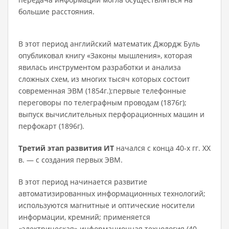
боль­шие расстояния.
В этот период английский математик Джордж Буль
опубликовал книгу «Законы мышления», которая
явилась инструментом разра­ботки и анализа
сложных схем, из многих тысяч которых состоит
совре­менная ЭВМ (1854г.);первые телефонные
переговоры по телеграфным проводам (1876г);
выпуск вычислительных перфорационных машин и
перфокарт (1896г).
Третий этап
развития ИТ
начался с конца 40-х гг. XX
в. — с соз­дания первых ЭВМ.
В этот период начинается развитие
автоматизированных инфор­мационных технологий;
используются магнитные и оптические носи­тели
информации, кремний; применяется
«электрическая» информа­ционная технология (40—