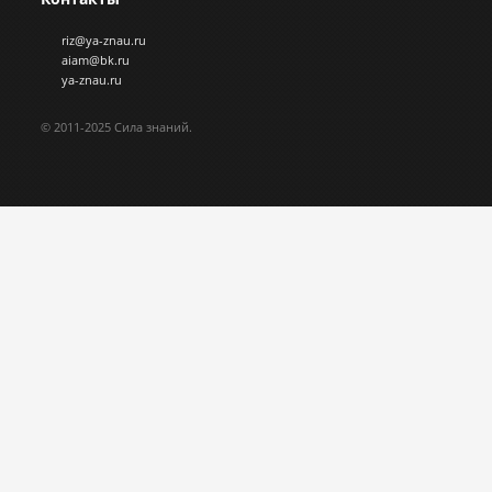
riz@ya-znau.ru
aiam@bk.ru
ya-znau.ru
© 2011-2025 Сила знаний.